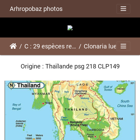
Arhropobaz photos
C : 29 espèces représentées ici
Clonaria luethyipsg 218 CLP149
Origine : Thaïlande psg 218 CLP149