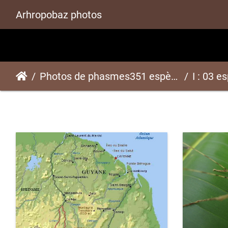
Arhropobaz photos
Photos de phasmes351 espèces
I : 03 e