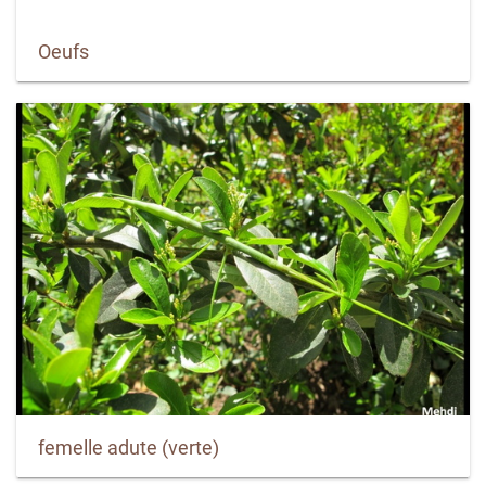
Oeufs
femelle adute (verte)