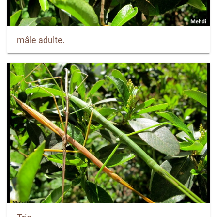
mâle adulte.