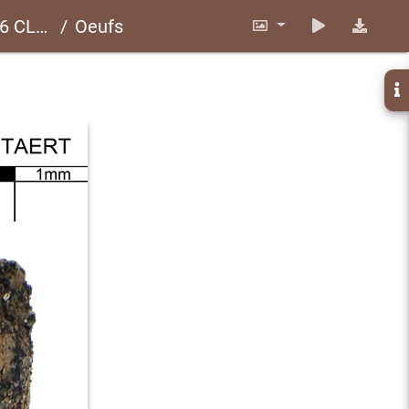
LP157
Oeufs