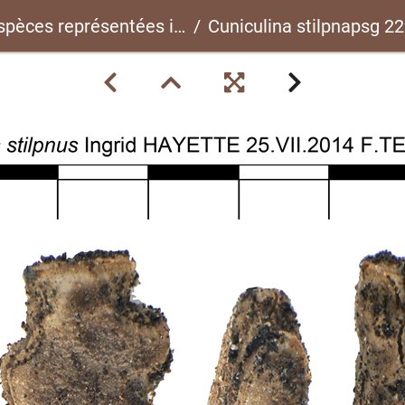
spèces représentées ici
Cuniculina stilpnapsg 226 C