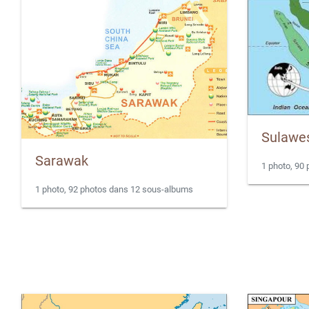
Sulawe
Sarawak
1 photo, 90
1 photo, 92 photos dans 12 sous-albums