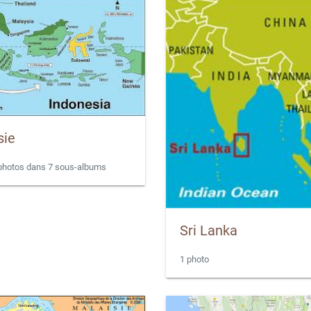
sie
 photos dans 7 sous-albums
Sri Lanka
1 photo