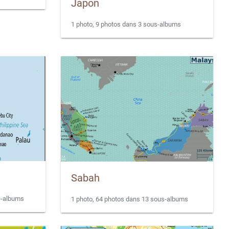
Japon
1 photo, 9 photos dans 3 sous-albums
Sabah
s-albums
1 photo, 64 photos dans 13 sous-albums