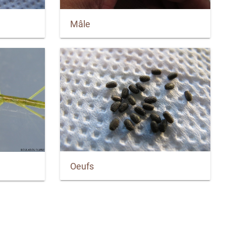
Mâle
Oeufs