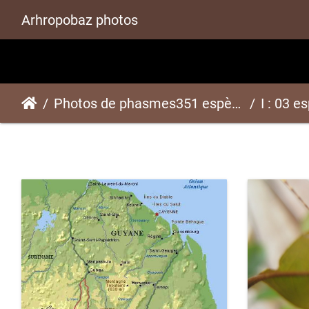
Arhropobaz photos
Photos de phasmes351 espèces
I : 03 e